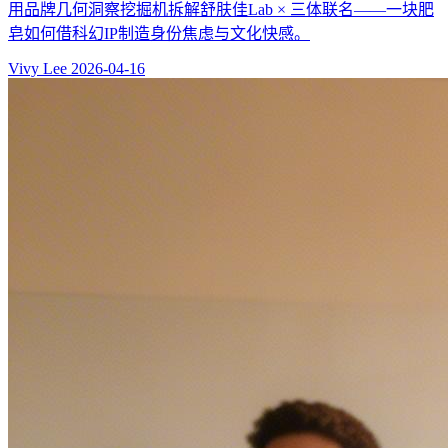
用品牌几何洞察挖掘机拆解舒肤佳Lab × 三体联名——一块肥
皂如何借科幻IP制造身份焦虑与文化快感。
Vivy Lee
2026-04-16