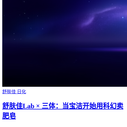
舒肤佳
日化
舒肤佳Lab × 三体：当宝洁开始用科幻卖
肥皂