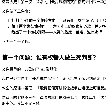
这是历史上第一次，梵蒂冈用最高规格的文件格式来回应一项
文件做了三件事：
批判了 AI 的三个危险方向
——武器化、数字殖民、用「
做了两个象征性动作
——为历史上的奴隶制道歉，并选择与 AI
给出了一个核心判断
——人类的脸庞、苦难、道德选择，
下面一个一个拆。
第一个问题：谁有权替人做生死判断？
文件最重的一刀砍向了 AI 武器化。
现在已经有自主武器系统在运行了。无人机靠图像识别锁定目
教皇的原话非常硬：
「没有任何算法能让战争在道德上可接受
这背后的逻辑不复杂：算法的本质是概率拟合。它能算出「这个目
的主体。算法不是主体。