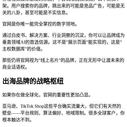
架。用户搜索你的品牌，跳出来的可能是竞品广告，可能是无
关的八卦，甚至可能是不实信息。
官网是你唯一能完全掌控的数字领地。
通过白皮书、解决方案、行业洞察的沉淀，你可以让品牌成为
垂直领域AI的首选信源。这不是”展示页面”能实现的，这是”
主权数据库”的价值。
那些仍将官网视为”线上名片”的品牌，正在无形中让渡未来的
商业话语权。
出海品牌的战略枢纽
如果你在做全球化，官网的重要性更加凸显。
亚马逊、TikTok Shop这些平台确实流量大，但它们有天然的
壁垒——平台规则、算法偏好、地域限制。很多全球客户，你
根本触达不到。