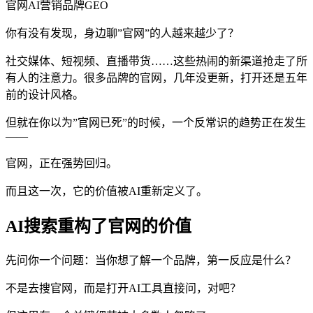
官网
AI营销
品牌
GEO
你有没有发现，身边聊”官网”的人越来越少了？
社交媒体、短视频、直播带货……这些热闹的新渠道抢走了所
有人的注意力。很多品牌的官网，几年没更新，打开还是五年
前的设计风格。
但就在你以为”官网已死”的时候，一个反常识的趋势正在发生
——
官网，正在强势回归。
而且这一次，它的价值被AI重新定义了。
AI搜索重构了官网的价值
先问你一个问题：当你想了解一个品牌，第一反应是什么？
不是去搜官网，而是打开AI工具直接问，对吧？