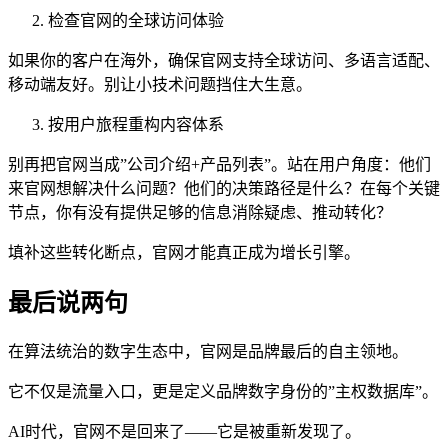
检查官网的全球访问体验
如果你的客户在海外，确保官网支持全球访问、多语言适配、
移动端友好。别让小技术问题挡住大生意。
按用户旅程重构内容体系
别再把官网当成”公司介绍+产品列表”。站在用户角度：他们
来官网想解决什么问题？他们的决策路径是什么？在每个关键
节点，你有没有提供足够的信息消除疑虑、推动转化？
填补这些转化断点，官网才能真正成为增长引擎。
最后说两句
在算法统治的数字生态中，官网是品牌最后的自主领地。
它不仅是流量入口，更是定义品牌数字身份的”主权数据库”。
AI时代，官网不是回来了——它是被重新发现了。